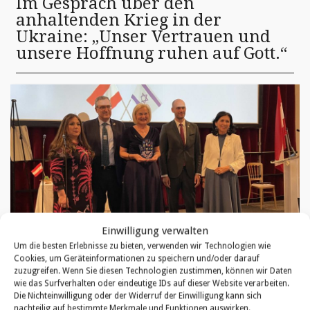
Im Gespräch über den
anhaltenden Krieg in der
Ukraine: „Unser Vertrauen und
unsere Hoffnung ruhen auf Gott.“
Einwilligung verwalten
Israel Friendship Award 2025
Um die besten Erlebnisse zu bieten, verwenden wir Technologien wie
Cookies, um Geräteinformationen zu speichern und/oder darauf
zuzugreifen. Wenn Sie diesen Technologien zustimmen, können wir Daten
AKTUELLES
wie das Surfverhalten oder eindeutige IDs auf dieser Website verarbeiten.
Die Nichteinwilligung oder der Widerruf der Einwilligung kann sich
nachteilig auf bestimmte Merkmale und Funktionen auswirken.