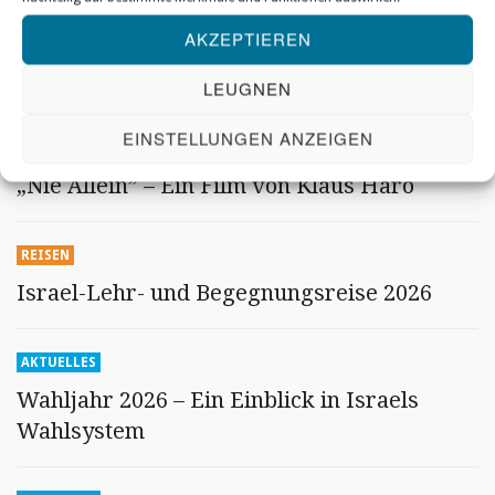
AKTIVITÄTEN
AKZEPTIEREN
ABEND für ISRAEL mit der Shalva Band und
Oberkantor Shmuel Barzilai
LEUGNEN
EINSTELLUNGEN ANZEIGEN
AKTIVITÄTEN
„Nie Allein” – Ein Film von Klaus Härö
REISEN
Israel-Lehr- und Begegnungsreise 2026
AKTUELLES
Wahljahr 2026 – Ein Einblick in Israels
Wahlsystem