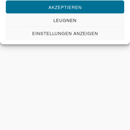
einer Gebetsgruppe für Israel. Um Ihnen bei Ihrer Fürbitte zu
AKZEPTIEREN
helfen, verteilt Christen an der Seite Israels einen monatlichen
Gebetskalender mit Gebetspunkten.
LEUGNEN
AKTUELLER
EINSTELLUNGEN ANZEIGEN
GEBETSKALENDER
NEUESTE GEBETSPUNKTE