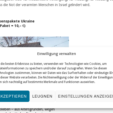
ass die Not der verarmten Menschen in Israel gelindert wird.
senspakete Ukraine
 Paket = 10,– €)
Einwilligung verwalten
die besten Erlebnisse zu bieten, verwenden wir Technologien wie Cookies, um
äteinformationen zu speichern und/oder darauf zuzugreifen. Wenn Sie diesen
hnologien zustimmen, können wir Daten wie das Surfverhalten oder eindeutige ID
 dieser Website verarbeiten. Die Nichteinwilligung oder der Widerruf der Einwilligu
n sich nachteilig auf bestimmte Merkmale und Funktionen auswirken.
AKZEPTIEREN
LEUGNEN
EINSTELLUNGEN ANZEIGE
ele ukrainische Juden sind seit Öffnung der
enzen nach Israel ausgewandert. Mancher ist
blieben – aus Altersgründen, wegen