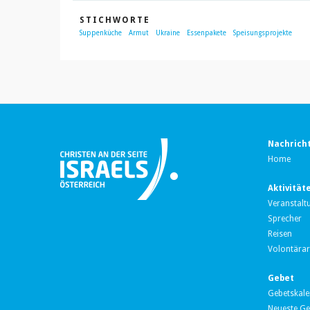
STICHWORTE
Suppenküche
Armut
Ukraine
Essenpakete
Speisungsprojekte
Nachrich
Home
Aktivität
Veranstalt
Sprecher
Reisen
Volontärarb
Gebet
Gebetskale
Neueste Ge