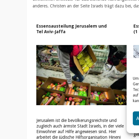
anderes. Christen an der Seite Israels trägt dazu bei, d
Essensausteilung Jerusalem
und
Es
Tel Aviv-Jaffa
(1
Um 
Ger
Tec
auf
kan
Jerusalem ist die bevölkerungsreichste und
Vi
zugleich auch ärmste Stadt Israels, in der viele
Gr
Einwohner auf Hilfe angewiesen sind. Hier
ge
arbeitet die jüdische Hilfsorganisation Hineni