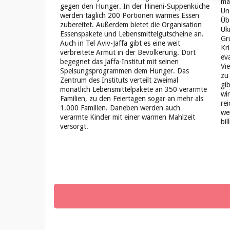
ma
gegen den Hunger. In der Hineni-Suppenküche
Un
werden täglich 200 Portionen warmes Essen
Üb
zubereitet. Außerdem bietet die Organisation
Uk
Essenspakete und Lebensmittelgutscheine an.
Gr
Auch in Tel Aviv-Jaffa gibt es eine weit
Kr
verbreitete Armut in der Bevölkerung. Dort
ev
begegnet das Jaffa-Institut mit seinen
Vi
Speisungsprogrammen dem Hunger. Das
zu
Zentrum des Instituts verteilt zweimal
gi
monatlich Lebensmittelpakete an 350 verarmte
wi
Familien, zu den Feiertagen sogar an mehr als
re
1.000 Familien. Daneben werden auch
we
verarmte Kinder mit einer warmen Mahlzeit
bil
versorgt.