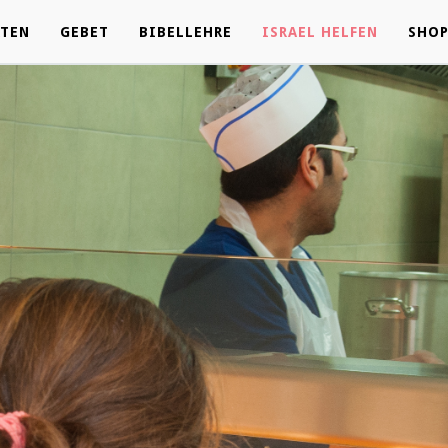
ÄTEN
ÄTEN
GEBET
GEBET
BIBELLEHRE
BIBELLEHRE
ISRAEL HELFEN
ISRAEL HELFEN
SHO
SHO