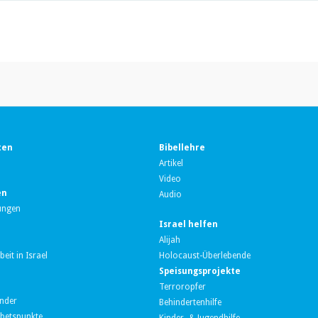
ten
Bibellehre
Artikel
Video
en
Audio
ungen
Israel helfen
Alijah
eit in Israel
Holocaust-Überlebende
Speisungsprojekte
Terroropfer
nder
Behindertenhilfe
betspunkte