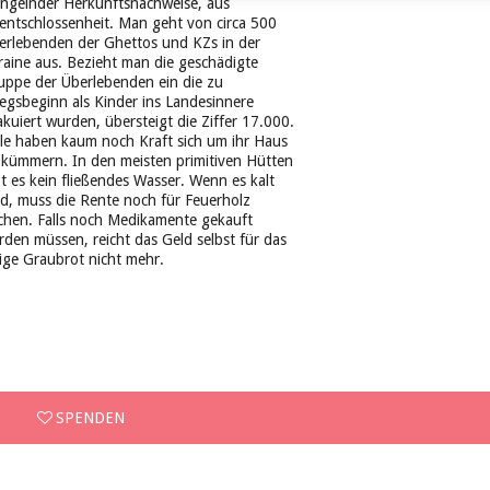
ngelnder Herkunftsnachweise, aus
entschlossenheit. Man geht von circa 500
erlebenden der Ghettos und KZs in der
raine aus. Bezieht man die geschädigte
uppe der Überlebenden ein die zu
iegsbeginn als Kinder ins Landesinnere
akuiert wurden, übersteigt die Ziffer 17.000.
ele haben kaum noch Kraft sich um ihr Haus
 kümmern. In den meisten primitiven Hütten
bt es kein fließendes Wasser. Wenn es kalt
rd, muss die Rente noch für Feuerholz
ichen. Falls noch Medikamente gekauft
rden müssen, reicht das Geld selbst für das
lige Graubrot nicht mehr.
SPENDEN