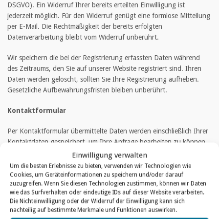
DSGVO). Ein Widerruf Ihrer bereits erteilten Einwilligung ist
jederzeit möglich. Für den Widerruf genügt eine formlose Mitteilung
per E-Mail. Die Rechtmäßigkeit der bereits erfolgten
Datenverarbeitung bleibt vom Widerruf unberührt.
Wir speichern die bei der Registrierung erfassten Daten während
des Zeitraums, den Sie auf unserer Website registriert sind. Ihren
Daten werden gelöscht, sollten Sie Ihre Registrierung aufheben.
Gesetzliche Aufbewahrungsfristen bleiben unberührt.
Kontaktformular
Per Kontaktformular übermittelte Daten werden einschließlich Ihrer
Kontaktdaten gespeichert, um Ihre Anfrage bearbeiten zu können
oder um für Anschlussfragen bereitzustehen. Eine Weitergabe
Einwilligung verwalten
dieser Daten findet ohne Ihre Einwilligung nicht statt.
Um die besten Erlebnisse zu bieten, verwenden wir Technologien wie
Cookies, um Geräteinformationen zu speichern und/oder darauf
zuzugreifen. Wenn Sie diesen Technologien zustimmen, können wir Daten
Die Verarbeitung der in das Kontaktformular eingegebenen Daten
wie das Surfverhalten oder eindeutige IDs auf dieser Website verarbeiten.
erfolgt ausschließlich auf Grundlage Ihrer Einwilligung (Art. 6 Abs. 1
Die Nichteinwilligung oder der Widerruf der Einwilligung kann sich
lit. a DSGVO). Ein Widerruf Ihrer bereits erteilten Einwilligung ist
nachteilig auf bestimmte Merkmale und Funktionen auswirken.
jederzeit möglich. Für den Widerruf genügt eine formlose Mitteilung