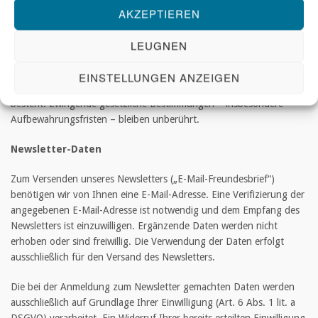
per E-Mail. Die Rechtmäßigkeit der bis zum Widerruf erfolgten
AKZEPTIEREN
Datenverarbeitungsvorgänge bleibt vom Widerruf unberührt.
LEUGNEN
Über das Kontaktformular übermittelte Daten verbleiben bei uns, bis
Sie uns zur Löschung auffordern, Ihre Einwilligung zur Speicherung
EINSTELLUNGEN ANZEIGEN
widerrufen oder keine Notwendigkeit der Datenspeicherung mehr
besteht. Zwingende gesetzliche Bestimmungen – insbesondere
Aufbewahrungsfristen – bleiben unberührt.
Newsletter-Daten
Zum Versenden unseres Newsletters („E-Mail-Freundesbrief“)
benötigen wir von Ihnen eine E-Mail-Adresse. Eine Verifizierung der
angegebenen E-Mail-Adresse ist notwendig und dem Empfang des
Newsletters ist einzuwilligen. Ergänzende Daten werden nicht
erhoben oder sind freiwillig. Die Verwendung der Daten erfolgt
ausschließlich für den Versand des Newsletters.
Die bei der Anmeldung zum Newsletter gemachten Daten werden
ausschließlich auf Grundlage Ihrer Einwilligung (Art. 6 Abs. 1 lit. a