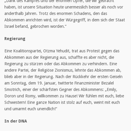
„Dank des Kampfes und der enormen Opfer, die wir gebracht
haben, ist unsere Situation heute unermesslich besser als noch vor
anderthalb Jahren. Trotz des enormen Schadens, den das
Abkommen anrichten wird, ist der Würgegriff, in dem sich der Staat
Israel befand, gebrochen worden.“
Regierung
Eine Koalitionspartei, Otzma Yehudit, trat aus Protest gegen das
Abkommen aus der Regierung aus, schaffte es aber nicht, die
Regierung zu stürzen oder das Abkommen zu verhindern. Eine
andere Partei, der Religiöse Zionismus, lehnte das Abkommen ab,
blieb aber in der Regierung. Nach der Rückkehr der ersten Geiseln
am Sonntag, dem 19. Januar, twitterte Finanzminister Bezalel
Smotrich, einer der schärfsten Gegner des Abkommens: „Emily,
Doron und Romy, willkommen zu Hause! Wir fühlen mit euch, liebe
Schwestern! Eine ganze Nation ist stolz auf euch, weint mit euch
und umarmt euch unendlich!“
In der DNA