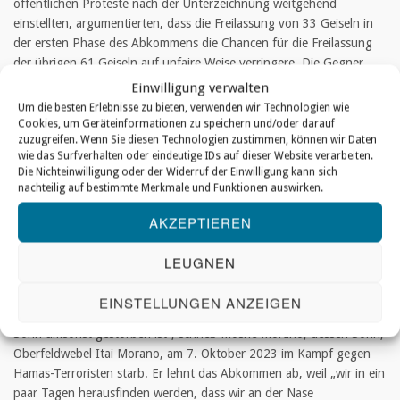
öffentlichen Proteste nach der Unterzeichnung weitgehend
einstellten, argumentierten, dass die Freilassung von 33 Geiseln in
der ersten Phase des Abkommens die Chancen für die Freilassung
der übrigen 61 Geiseln auf unfaire Weise verringere. Die Gegner
argumentierten auch, dass die bisher erzielten militärischen Erfolge
Einwilligung verwalten
gegen die Hamas dadurch zunichte gemacht werden könnten.
Um die besten Erlebnisse zu bieten, verwenden wir Technologien wie
Ihnen zufolge garantiert das Abkommen das Überleben der Hamas
Cookies, um Geräteinformationen zu speichern und/oder darauf
zuzugreifen. Wenn Sie diesen Technologien zustimmen, können wir Daten
und ist ein Anreiz für Terroristen, neue Entführungen
wie das Surfverhalten oder eindeutige IDs auf dieser Website verarbeiten.
durchzuführen, um weitere palästinensische Gefangene zu befreien.
Die Nichteinwilligung oder der Widerruf der Einwilligung kann sich
nachteilig auf bestimmte Merkmale und Funktionen auswirken.
Ende des Krieges?
AKZEPTIEREN
Viele befürchten, dass das Abkommen das Ende eines Krieges
markiert, der darauf abzielte, die Hamas zu zerschlagen, nachdem
LEUGNEN
sechstausend Hamas-Terroristen in Israel eingedrungen waren, etwa
1.200 Menschen getötet und die Region in einen Krieg gestürzt
EINSTELLUNGEN ANZEIGEN
hatten. „Mein Herz brennt. Ich kann es nicht ertragen, wenn mein
Sohn umsonst gestorben ist“, schrieb Moshe Morano, dessen Sohn,
Oberfeldwebel Itai Morano, am 7. Oktober 2023 im Kampf gegen
Hamas-Terroristen starb. Er lehnt das Abkommen ab, weil „wir in ein
paar Tagen herausfinden werden, dass wir an der Nase