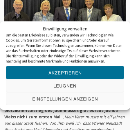
Einwilligung verwalten
Um die besten Erlebnisse zu bieten, verwenden wir Technologien wie
Cookies, um Geräteinformationen zu speichern und/oder darauf
zuzugreifen. Wenn Sie diesen Technologien zustimmen, können wir Daten
wie das Surfverhalten oder eindeutige IDs auf dieser Website verarbeiten.
Die Nichteinwilligung oder der Widerruf der Einwilligung kann sich
nachteilig auf bestimmte Merkmale und Funktionen auswirken.
AKZEPTIEREN
v.l.n.r.: Helmuth Eiwen, Marie-Louise Weissenböck, Botschafter David Roet, Joshua
Weiss mit seiner Ehefrau
LEUGNEN
In Folge des Terroranschlages der Hamas am 7. Oktober 2023 hat
es eine Explosion des Antisemitismus auf der ganzen Welt gegeben.
EINSTELLUNGEN ANZEIGEN
In Österreich hat der Antisemitismus sich verfünffacht.
So einen
plötzlichen Anstieg des Judenhasses gibt es laut Joshua
Weiss nicht zum ersten Mal.
„Mein Vater musste mit elf Jahren
aus dieser Stadt fliehen. Von ihm weiß ich, dass Wiener Neustadt
über Nacht von Nazi-Ideologie und Fanatismus vereinnahmt