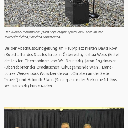
Der Wiener Oberrabbiner, Jaron Engelmayer, spricht ein Gebet vor den
mittelalterlichen jüdischen Grabsteinen.
Bei der Abschlusskundgebung am Hauptplatz hielten David Roet
(Botschafter des Staates Israel in Österreich), Joshua Weiss (Enkel
des letzten Oberrabbiners von Wr. Neustadt), Jaron Engelmayer
(Oberrabbiner der Israelitischen Kultusgemeinde Wien), Marie-
Louise Weissenböck (Vorsitzende von „Christen an der Seite
Israels“) und Helmuth Eiwen (Seniorpastor der Freikirche Ichthys
Wr. Neustadt) kurze Reden.