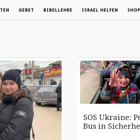
ÄTEN
ÄTEN
GEBET
GEBET
BIBELLEHRE
BIBELLEHRE
ISRAEL HELFEN
ISRAEL HELFEN
SHO
SHO
SOS Ukraine: P
Bus in Sicherhe