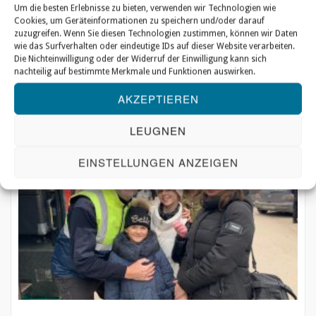
Um die besten Erlebnisse zu bieten, verwenden wir Technologien wie
Cookies, um Geräteinformationen zu speichern und/oder darauf
„Zuerst muss ich meine Angst
zuzugreifen. Wenn Sie diesen Technologien zustimmen, können wir Daten
überwinden“
wie das Surfverhalten oder eindeutige IDs auf dieser Website verarbeiten.
Die Nichteinwilligung oder der Widerruf der Einwilligung kann sich
nachteilig auf bestimmte Merkmale und Funktionen auswirken.
In der Ferne ist wieder Luftalarm zu hören. Seit dem 24. Februar
AKZEPTIEREN
gehört die Gewalt in der Ukraine zum Alltag. …
LEUGNEN
EINSTELLUNGEN ANZEIGEN